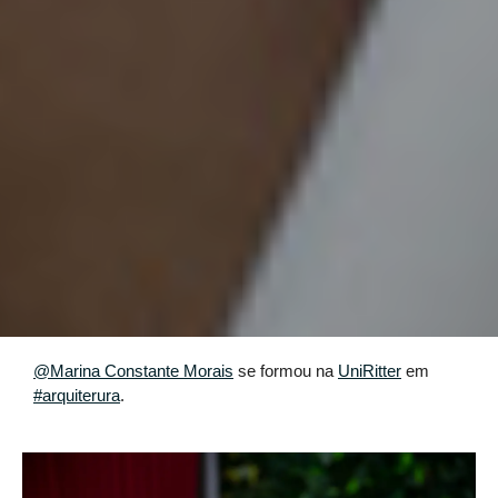
@Marina Constante Morais
se formou na
UniRitter
em
#arquiterura
.