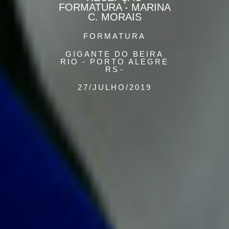
FORMATURA - MARINA
C. MORAIS
FORMATURA
GIGANTE DO BEIRA
RIO - PORTO ALEGRE
RS
27/JULHO/2019