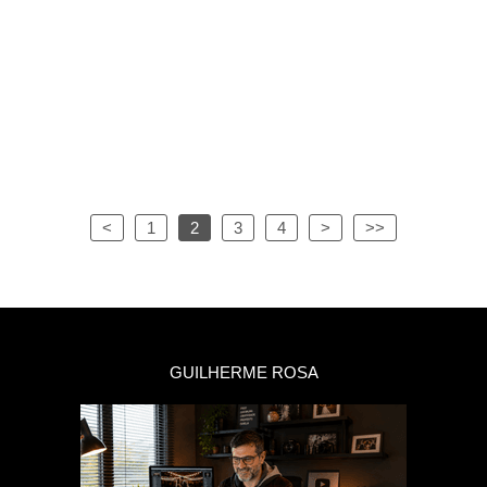
<
1
2
3
4
>
>>
GUILHERME ROSA